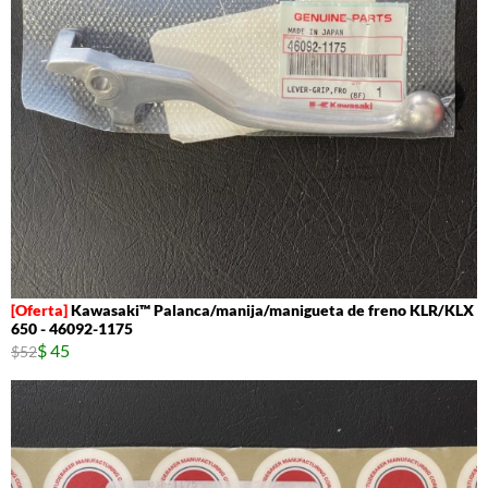
Kawasaki™ Palanca/manija/manigueta de freno KLR/KLX
650 - 46092-1175
$ 45
$52