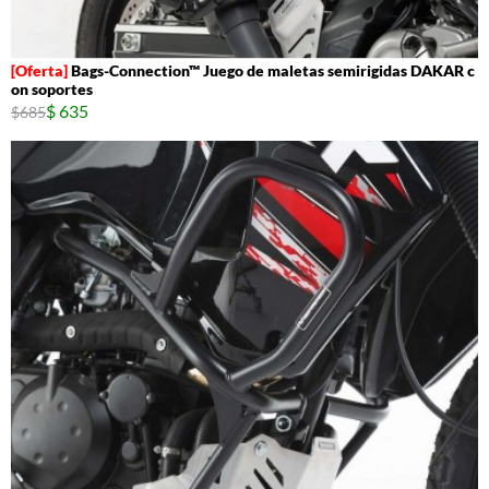
Bags-Connection™ Juego de maletas semirigidas DAKAR c
on soportes
$ 635
$685