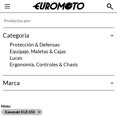
Productos por:
Categoria
Protección & Defensas
Equipaje, Maletas & Cajas
Luces
Ergonomía, Controles & Chasis
Marca
Bags-Connection
Givi
Hepco&Becker
Moto:
Kawasaki
Kawasaki KLR 650