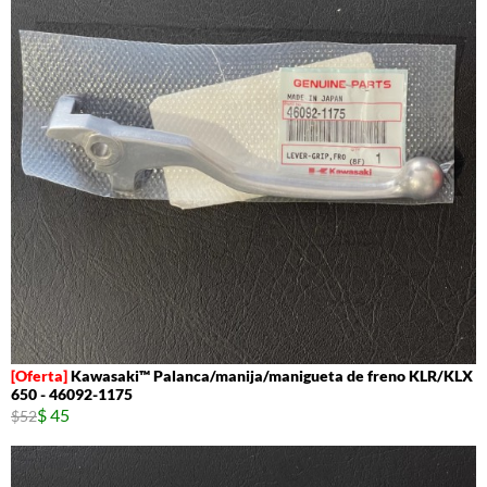
Kawasaki™ Palanca/manija/manigueta de freno KLR/KLX
650 - 46092-1175
$ 45
$52