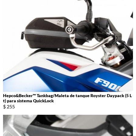
Hepco&Becker™ Tankbag/Maleta de tanque Royster Daypack (5 L
t) para sistema QuickLock
$ 255