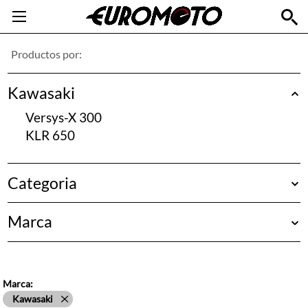
Productos por:
Kawasaki
Versys-X 300
KLR 650
Categoria
Protección & Defensas
Marca
Equipaje, Maletas & Cajas
Luces
Bags-Connection
Ergonomía, Controles & Chasis
Givi
Hepco&Becker
Marca:
Kawasaki
Kawasaki