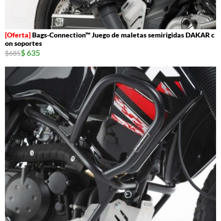
Bags-Connection™ Juego de maletas semirigidas DAKAR c
on soportes
$ 635
$685