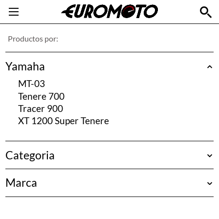
Productos por:
Yamaha
MT-03
Tenere 700
Tracer 900
XT 1200 Super Tenere
Categoria
Protección & Defensas
Marca
Equipaje, Maletas & Cajas
Luces
Bags-Connection
Ergonomía, Controles & Chasis
Givi