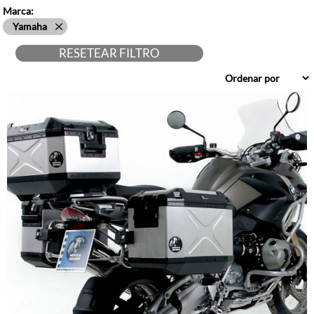
Hepco&Becker
Marca:
SW-Motech
Yamaha
Touratech
RESETEAR FILTRO
Wunderlich