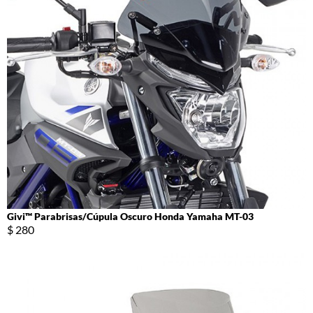
Givi™ Parabrisas/Cúpula Oscuro Honda Yamaha MT-03
$ 280