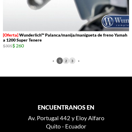
Wunderlich™ Palanca/manija/manigueta de freno Yamah
a 1200 Super Tenere
$ 260
$305
<
1
2
3
>
ENCUENTRANOS EN
Av. Portugal 442 y Eloy Alfaro
Quito - Ecuador