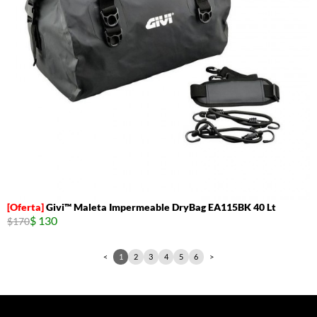
Givi™ Maleta Impermeable DryBag EA115BK 40 Lt
$ 130
$170
<
1
2
3
4
5
6
>