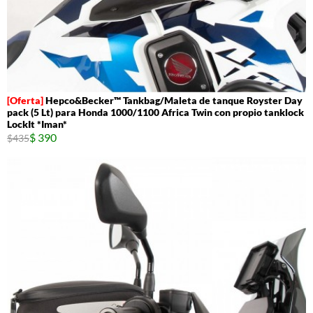
Hepco&Becker™ Tankbag/Maleta de tanque Royster Day
pack (5 Lt) para Honda 1000/1100 Africa Twin con propio tanklock
LockIt *Iman*
$ 390
$435