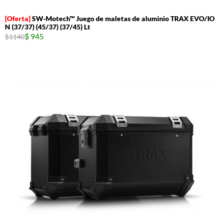
SW-Motech™ Juego de maletas de aluminio TRAX EVO/IO
N (37/37) (45/37) (37/45) Lt
$ 945
$1140